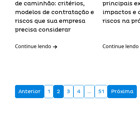
de caminhão: critérios,
principais e
modelos de contratação e
impactos e 
riscos que sua empresa
riscos na pr
precisa considerar
Continue lendo
Continue lendo
Anterior
1
2
3
4
…
51
Próxima