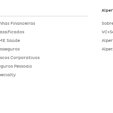
Alper
inhas Financeiras
Sobre
assificados
VC+S
ME Saúde
Alper
esseguros
Alper
iscos Corporativos
eguros Pessoais
pecialty