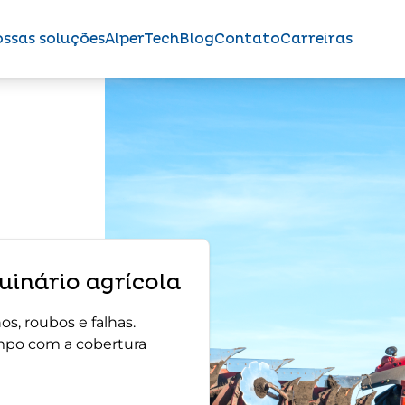
ssas soluções
AlperTech
Blog
Contato
Carreiras
inário agrícola
s, roubos e falhas.
mpo com a cobertura