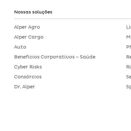
Nossas soluções
Alper Agro
L
Alper Cargo
M
Auto
P
Benefícios Corporativos – Saúde
R
Cyber Risks
R
Consórcios
S
Dr. Alper
S