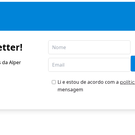
tter!
s da Alper
Li e estou de acordo com a
políti
mensagem