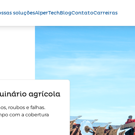
ssas soluções
AlperTech
Blog
Contato
Carreiras
inário agrícola
s, roubos e falhas.
mpo com a cobertura