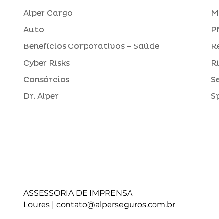
Alper Cargo
M
Auto
P
Benefícios Corporativos – Saúde
R
Cyber Risks
R
Consórcios
S
Dr. Alper
S
ASSESSORIA DE IMPRENSA
Loures |
contato@alperseguros.com.br