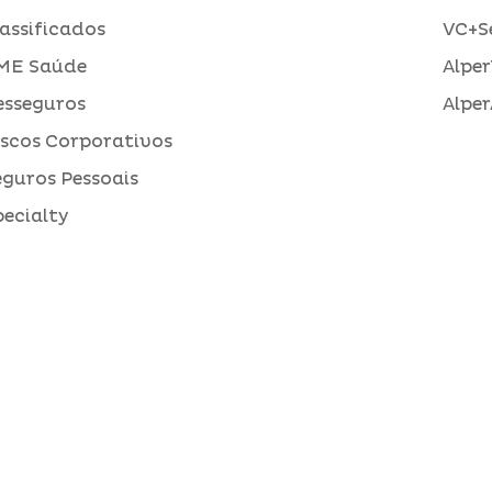
assificados
VC+S
ME Saúde
Alper
esseguros
Alper
iscos Corporativos
eguros Pessoais
pecialty