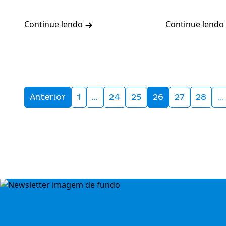
Continue lendo
Continue lendo
Anterior
1
…
24
25
26
27
28
…