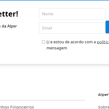
tter!
s da Alper
Li e estou de acordo com a
políti
mensagem
Alper
inhas Financeiras
Sobre