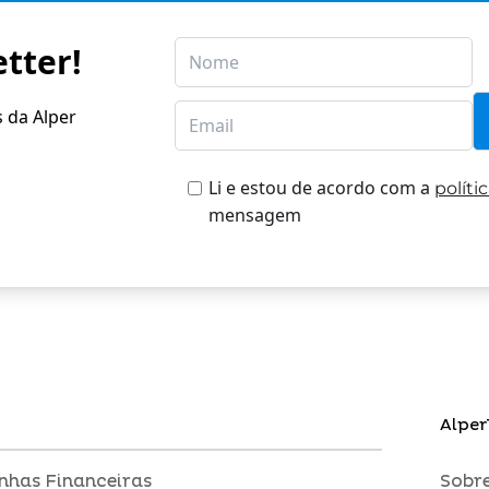
tter!
s da Alper
Li e estou de acordo com a
políti
mensagem
Alper
inhas Financeiras
Sobre