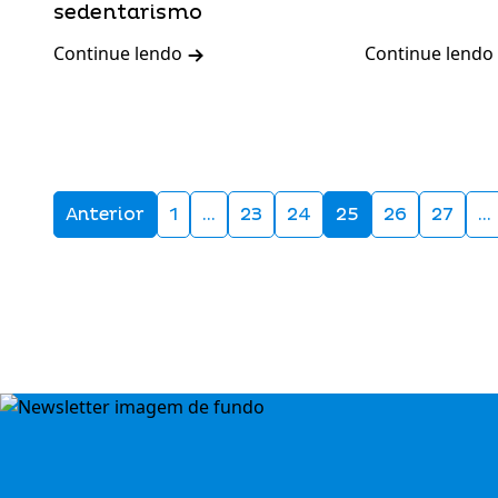
sedentarismo
Continue lendo
Continue lendo
Anterior
1
…
23
24
25
26
27
…