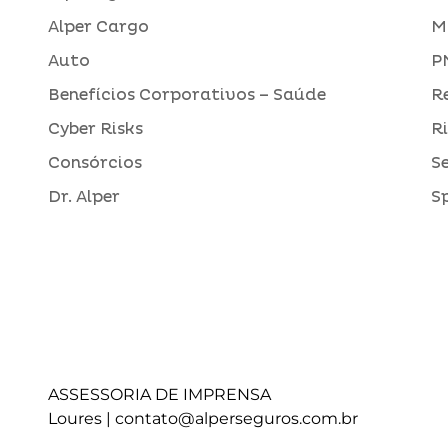
Alper Cargo
M
Auto
P
Benefícios Corporativos – Saúde
R
Cyber Risks
R
Consórcios
S
Dr. Alper
S
ASSESSORIA DE IMPRENSA
Loures |
contato@alperseguros.com.br