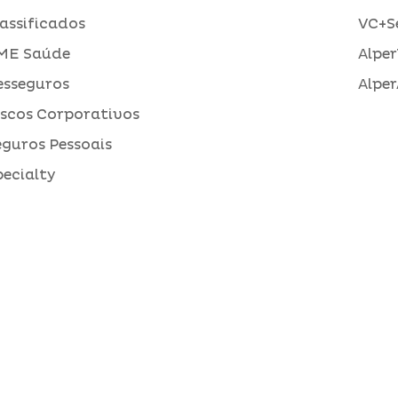
assificados
VC+S
ME Saúde
Alper
esseguros
Alper
iscos Corporativos
eguros Pessoais
pecialty