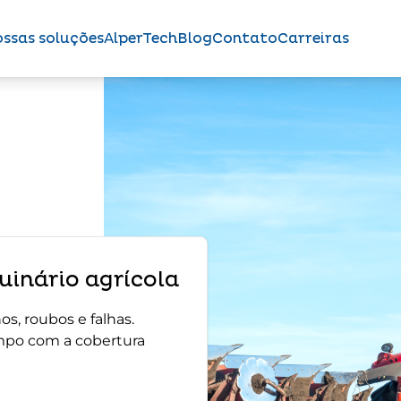
ssas soluções
AlperTech
Blog
Contato
Carreiras
inário agrícola
s, roubos e falhas.
mpo com a cobertura