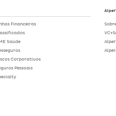
Alper
inhas Financeiras
Sobre
assificados
VC+S
ME Saúde
Alper
esseguros
Alper
iscos Corporativos
eguros Pessoais
pecialty