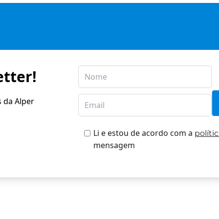
tter!
s da Alper
Li e estou de acordo com a
políti
mensagem