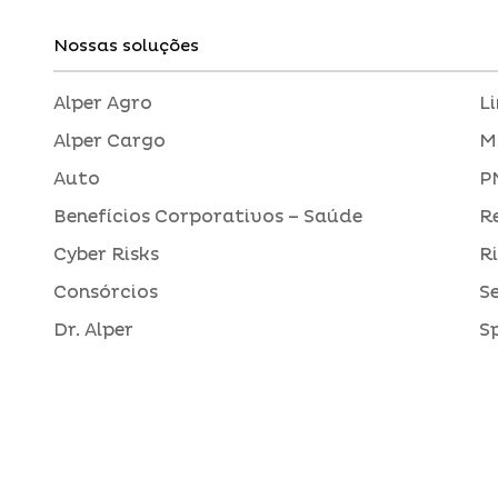
Nossas soluções
Alper Agro
L
Alper Cargo
M
Auto
P
Benefícios Corporativos – Saúde
R
Cyber Risks
R
Consórcios
S
Dr. Alper
S