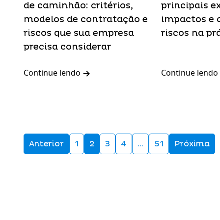
de caminhão: critérios,
principais e
modelos de contratação e
impactos e 
riscos que sua empresa
riscos na pr
precisa considerar
Continue lendo
Continue lendo
Anterior
1
2
3
4
…
51
Próxima