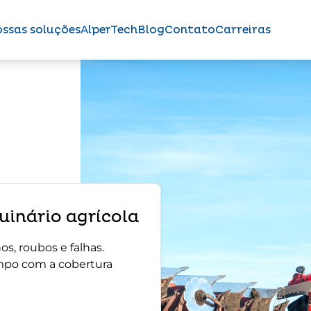
ssas soluções
AlperTech
Blog
Contato
Carreiras
inário agrícola
s, roubos e falhas.
mpo com a cobertura