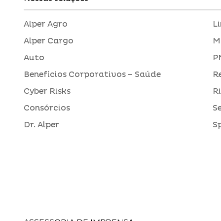
Alper Agro
L
Alper Cargo
M
Auto
P
Benefícios Corporativos – Saúde
R
Cyber Risks
R
Consórcios
S
Dr. Alper
S