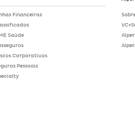
inhas Financeiras
Sobre
assificados
VC+S
ME Saúde
Alper
esseguros
Alper
iscos Corporativos
eguros Pessoais
pecialty