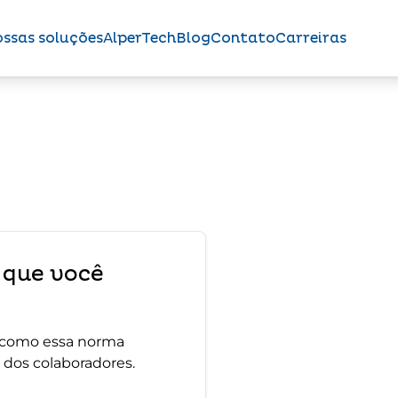
ssas soluções
AlperTech
Blog
Contato
Carreiras
r que você
e como essa norma
 dos colaboradores.