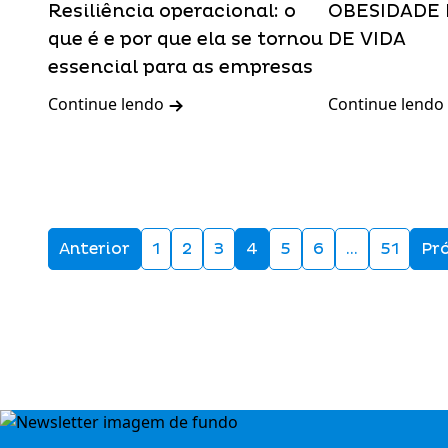
Resiliência operacional: o
OBESIDADE 
que é e por que ela se tornou
DE VIDA
essencial para as empresas
Continue lendo
Continue lendo
Anterior
1
2
3
4
5
6
…
51
Pr