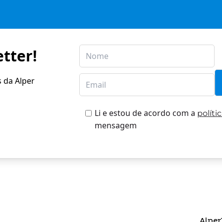
tter!
s da Alper
Li e estou de acordo com a
políti
mensagem
Alper